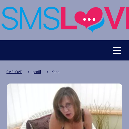
SMSLOVE
>
profil
>
Katia